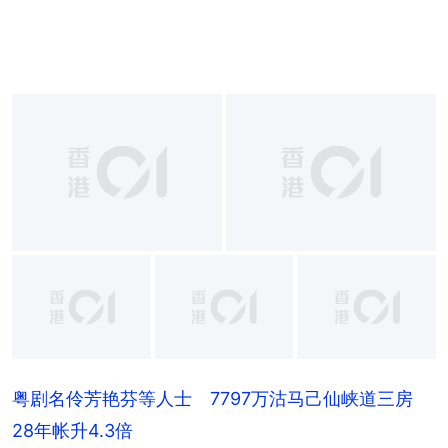
+
3
粤剧名伶芳艳芬等人士 7797万沽马己仙峡道三房
28年帐升4.3倍