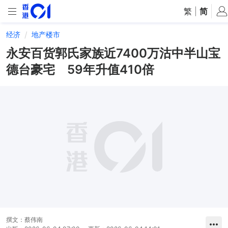
繁
|
简
经济
地产楼市
永安百货郭氏家族近7400万沽中半山宝
德台豪宅 59年升值410倍
撰文：
蔡伟南