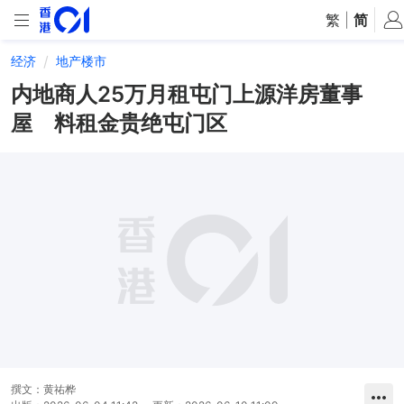
繁
|
简
经济
地产楼市
内地商人25万月租屯门上源洋房董事
屋 料租金贵绝屯门区
撰文：
黄祐桦