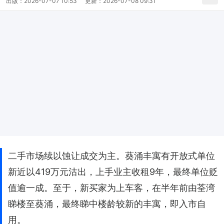
出版：
2026-07-07 10:53
更新：
2026-07-08 09:31
二手市场续以蚀让成交为主。葵涌丰寓有开放式单位
新近以419万元沽出，上手业主收租9年，最终单位贬
值逾一成。至于，新买家为上车客，在半年前由荃湾
睇楼至葵涌，最终睇中楼龄较新的丰寓，即入市自
用。