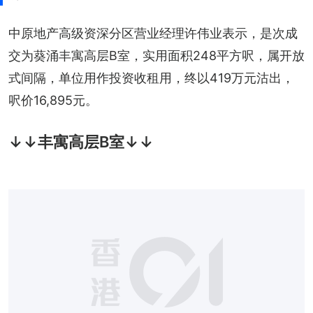
中原地产高级资深分区营业经理许伟业表示，是次成
交为葵涌丰寓高层B室，实用面积248平方呎，属开放
式间隔，单位用作投资收租用，终以419万元沽出，
呎价16,895元。
↓↓丰寓高层B室↓↓