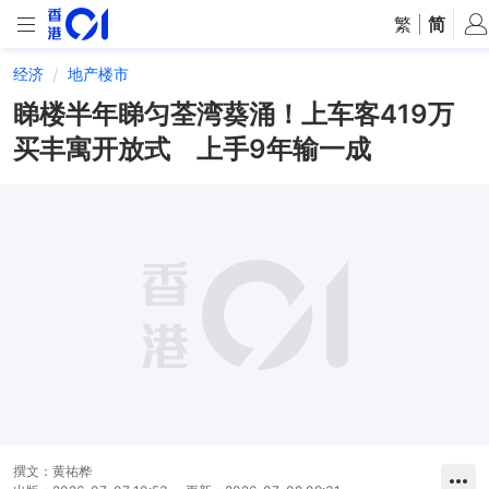
繁
|
简
经济
地产楼市
睇楼半年睇匀荃湾葵涌！上车客419万
买丰寓开放式 上手9年输一成
撰文：
黄祐桦