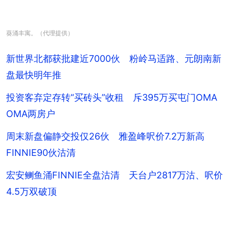
葵涌丰寓。（代理提供）
新世界北都获批建近7000伙 粉岭马适路、元朗南新
盘最快明年推
投资客弃定存转“买砖头”收租 斥395万买屯门OMA
OMA两房户
周末新盘偏静交投仅26伙 雅盈峰呎价7.2万新高
FINNIE90伙沽清
宏安鲗鱼涌FINNIE全盘沽清 天台户2817万沽、呎价
4.5万双破顶