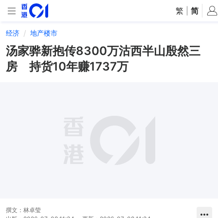
繁
|
简
经济
地产楼市
汤家骅新抱传8300万沽西半山殷然三
房 持货10年赚1737万
撰文：
林卓莹