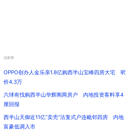
汤家骅
OPPO创办人金乐亲1.8亿购西半山宝峰四房大宅 呎
价4.3万
六球有找购西半山华辉阁两房户 内地投资客料享4
厘回报
西半山天御近11亿“卖壳”沽复式户连毗邻四房 内地
富豪低调入市