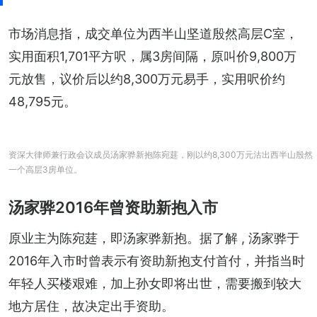
市场消息指，成交单位为西半山坚道殷然高层C室，
实用面积1,701平方呎，属3房间隔，原叫价9,800万
元放售，议价后以约8,300万元易手，实用呎价约
48,795元。
资深大律师兼行政会议成员汤家骅新抱陈宛莛，刚以约8,300万元沽出西半山殷然
一个高层3房单位。
汤家骅2016年曾资助新抱入市
原业主为陈宛莛，即汤家骅新抱。据了解 , 汤家骅于
2016年入市时曾表示有资助新抱支付首付，并指当时
年轻人买楼艰难，加上孙女即将出世，需要搬到较大
地方居住，故决定出手资助。