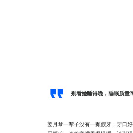
别看她睡得晚，睡眠质量
姜月琴一辈子没有一颗假牙，牙口好