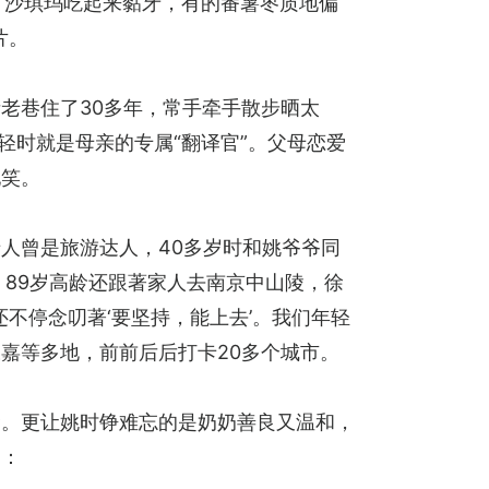
“沙琪玛吃起来黏牙，有的番薯枣质地偏
片。
老巷住了30多年，常手牵手散步晒太
轻时就是母亲的专属“翻译官”。父母恋爱
她笑。
人曾是旅游达人，40多岁时和姚爷爷同
89岁高龄还跟著家人去南京中山陵，徐
不停念叨著‘要坚持，能上去’。我们年轻
嘉等多地，前前后后打卡20多个城市。
食。更让姚时铮难忘的是奶奶善良又温和，
道：