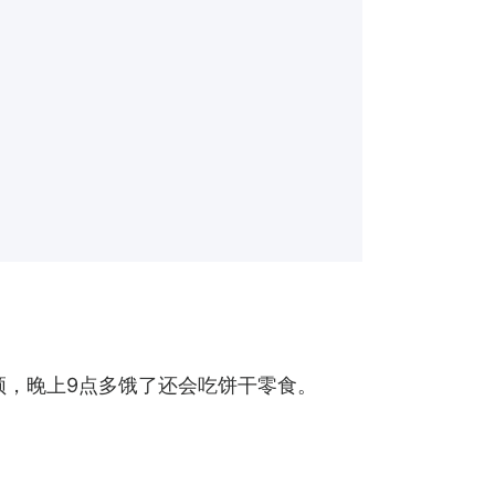
顿，晚上9点多饿了还会吃饼干零食。