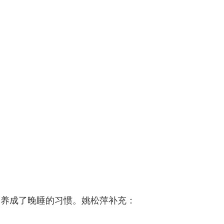
之养成了晚睡的习惯。姚松萍补充：