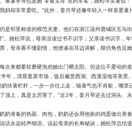
、番薯枣等也是她“零食宝库”里的常客，姚松萍笑著说：
我妈却非常爱吃。”此外，姜月琴还像年轻人一样喜爱薯
仍是邻里称道的模范夫妻。他们在浙江温州鹿城区五马街
对”。姚松萍说，母亲没读过书不识字；父亲读书识字，年
票，母亲看不懂剧情，他便凑在耳边讲解，模仿角色逗
每次来都要软磨硬泡劝她出门晒太阳。但这位不爱动的老
大半年，清晨逛菜市场，饭后遍赏西湖、西溪湿地等美景。
奶奶扶著栏杆，一步一步往上走，喘著气也不肯歇，嘴里还
了顶上，真是太厉害了。”近2年，姜月琴还去过洞头、永
奶奶准备的热面、肉包，奶奶还会用他捡的鸡蛋做出美
说话永远轻声细语。说起母亲的长寿秘诀，姚松萍总结