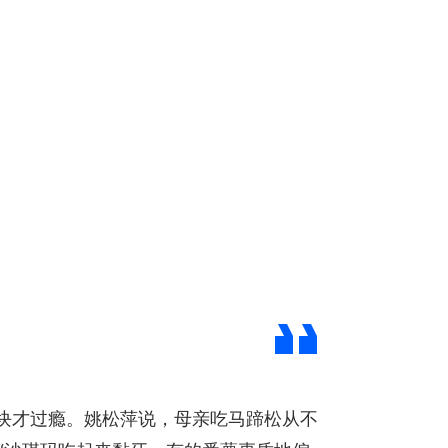
块才过瘾。姚松萍说，母亲吃马蹄松从不