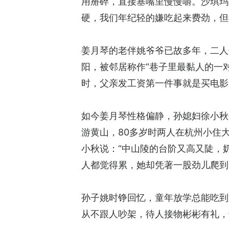
用掰碎，直接塞嘴里慢慢嚼。沙琪玛
硬，我们年纪轻的嫌吃起来费劲，但
姜月琴的老伴姚爷爷已故多年，二人
阳，被邻居称作“巷子里最黏人的一
时，父亲发工资第一件事就是买电影
如今姜月琴性格偏静，孙媳妇徐小秋
游黄山，80多岁时两人在杭州小住
小秋说：“中山陵的台阶又高又陡，
人都觉得累，她却凭著一股劲儿爬到
孙子姚时铮回忆，童年放学总能吃到
从不跟人吵架，待人接物彬彬有礼，