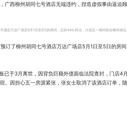
，广西柳州胡同七号酒店无端违约，捏造虚假事由逼迫
号酒店万达广场店5月1日至5日的房间，总价494.85元，计划五一期间前往柳州游
预订了柳州胡同七号酒店万达广场店5月1日至5日的房间，
老板已于3月离世，因背负巨额外债面临法院查封，门店4
宿。因担心五一房源紧张，张女士取消了该酒店订单，随