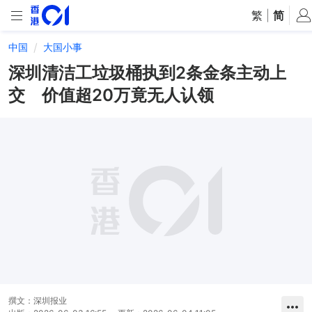
繁
|
简
中国
大国小事
深圳清洁工垃圾桶执到2条金条主动上
交 价值超20万竟无人认领
撰文：
深圳报业