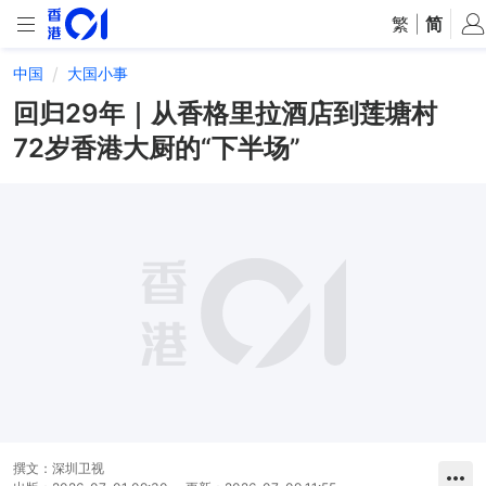
繁
|
简
中国
大国小事
回归29年｜从香格里拉酒店到莲塘村
72岁香港大厨的“下半场”
撰文：
深圳卫视