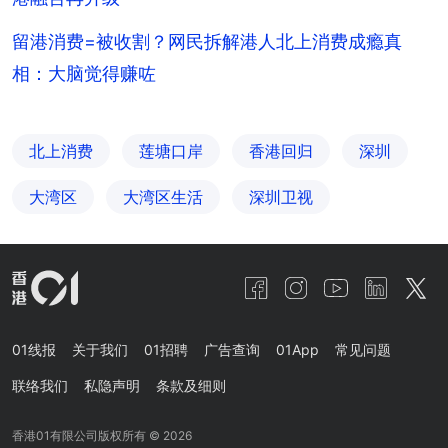
留港消费=被收割？网民拆解港人北上消费成瘾真
相：大脑觉得赚咗
北上消费
莲塘口岸
香港回归
深圳
大湾区
大湾区生活
深圳卫视
01线报
关于我们
01招聘
广告查询
01App
常见问题
联络我们
私隐声明
条款及细则
香港01有限公司版权所有 ©
2026