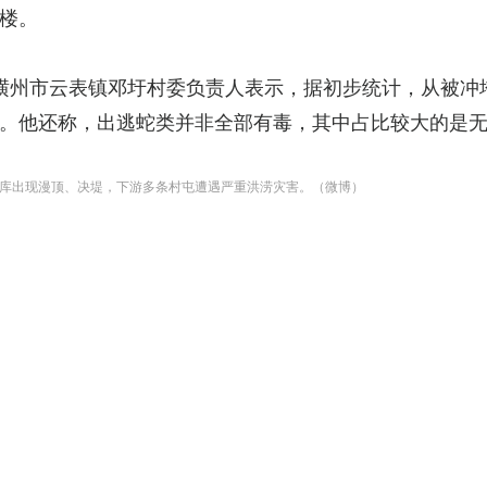
楼。
横州市云表镇邓圩村委负责人表示，据初步统计，从被冲垮
。他还称，出逃蛇类并非全部有毒，其中占比较大的是
库出现漫顶、决堤，下游多条村屯遭遇严重洪涝灾害。（微博）