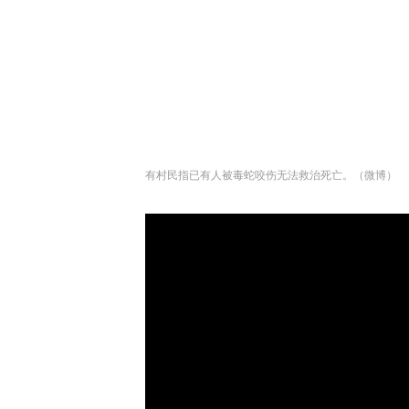
有村民指已有人被毒蛇咬伤无法救治死亡。（微博）