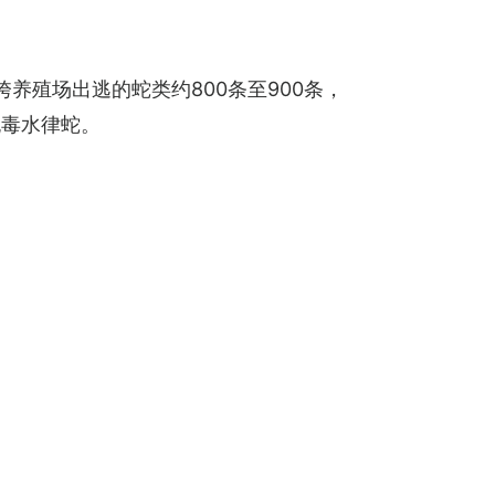
养殖场出逃的蛇类约800条至900条，
无毒水律蛇。