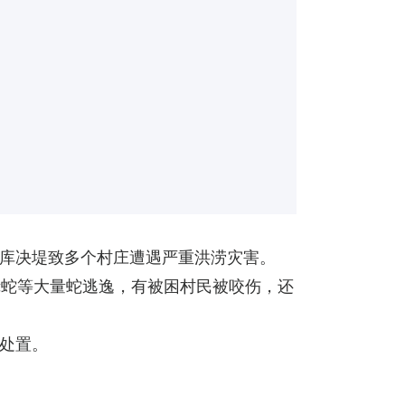
水库决堤致多个村庄遭遇严重洪涝灾害。
镜蛇等大量蛇逃逸，有被困村民被咬伤，还
处置。