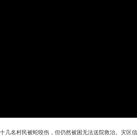
十几名村民被蛇咬伤，但仍然被困无法送院救治。灾区信