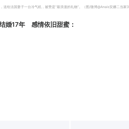
送给法国妻子一台冷气机，被赞是“最浪漫的礼物”。（图/微博@Anais安娜二当家3
结婚17年 感情依旧甜蜜：