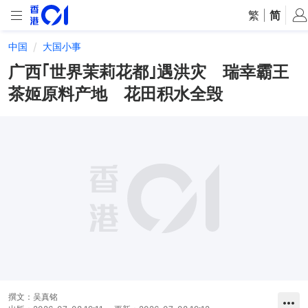
繁
|
简
中国
大国小事
广西｢世界茉莉花都｣遇洪灾 瑞幸霸王
茶姬原料产地 花田积水全毁
撰文：
吴真铭