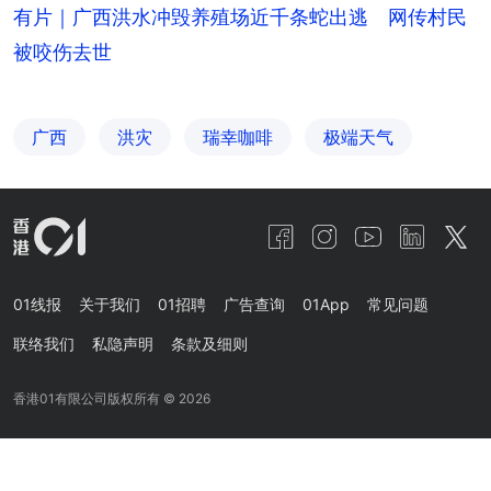
有片｜广西洪水冲毁养殖场近千条蛇出逃 网传村民
被咬伤去世
广西
洪灾
瑞幸咖啡
极端天气
01线报
关于我们
01招聘
广告查询
01App
常见问题
联络我们
私隐声明
条款及细则
香港01有限公司版权所有 ©
2026