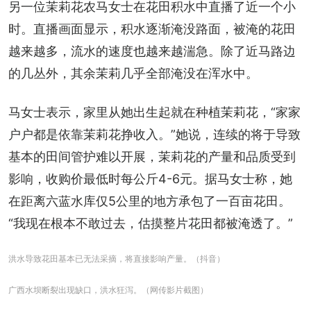
另一位茉莉花农马女士在花田积水中直播了近一个小
时。直播画面显示，积水逐渐淹没路面，被淹的花田
越来越多，流水的速度也越来越湍急。除了近马路边
的几丛外，其余茉莉几乎全部淹没在浑水中。
马女士表示，家里从她出生起就在种植茉莉花，“家家
户户都是依靠茉莉花挣收入。”她说，连续的将于导致
基本的田间管护难以开展，茉莉花的产量和品质受到
影响，收购价最低时每公斤4-6元。据马女士称，她
在距离六蓝水库仅5公里的地方承包了一百亩花田。
“我现在根本不敢过去，估摸整片花田都被淹透了。”
洪水导致花田基本已无法采摘，将直接影响产量。（抖音）
广西水坝断裂出现缺口，洪水狂泻。（网传影片截图）