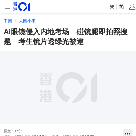
繁
|
简
中国
大国小事
AI眼镜侵入内地考场 碰镜腿即拍照搜
题 考生镜片透绿光被逮
撰文：
郑宁