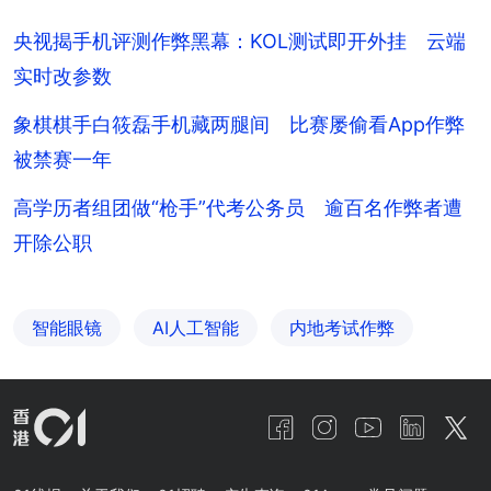
央视揭手机评测作弊黑幕：KOL测试即开外挂 云端
实时改参数
象棋棋手白筱磊手机藏两腿间 比赛屡偷看App作弊
被禁赛一年
高学历者组团做“枪手”代考公务员 逾百名作弊者遭
开除公职
智能眼镜
AI人工智能
内地考试作弊