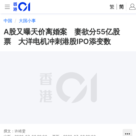
繁
|
简
中国
大国小事
A股又曝天价离婚案 妻欲分55亿股
票 大洋电机冲刺港股IPO添变数
撰文：
许靖雯