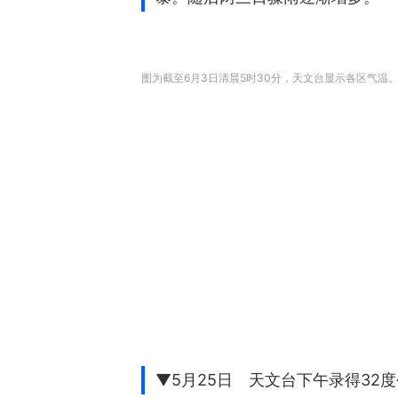
图为截至6月3日清晨5时30分，天文台显示各区气温
▼5月25日 天文台下午录得32