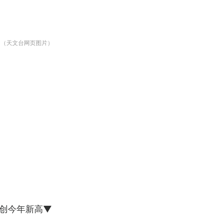
。（天文台网页图片）
度创今年新高▼