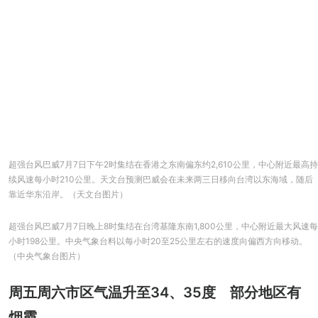
超强台风巴威7月7日下午2时集结在香港之东南偏东约2,610公里，中心附近最高持
续风速每小时210公里。天文台预测巴威会在未来两三日移向台湾以东海域，随后
靠近华东沿岸。（天文台图片）
超强台风巴威7月7日晚上8时集结在台湾基隆东南1,800公里，中心附近最大风速每
小时198公里。中央气象台料以每小时20至25公里左右的速度向偏西方向移动。
（中央气象台图片）
周五周六市区气温升至34、35度 部分地区有
烟霞