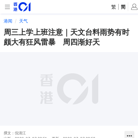
繁
|
简
港闻
天气
周三上学上班注意｜天文台料雨势有时
颇大有狂风雷暴 周四渐好天
撰文：
倪清江