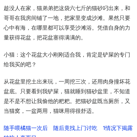
趁没人在家，猫弟弟把这袋六七斤的猫砂叼出来，和
哥哥在我房间铺了一地，把家里变成沙滩。果然只要
心中有海，在哪里都可以享受沙滩浴。凭借自身的力
量获得花盆，把花盆塞得满满的。
小猫：这个花盆大小刚刚适合我，肯定是铲屎的专门
给我买的吧？
从花盆里挖土出来玩，一周挖三次，还用肉身撞坏花
盆底。只要看到我铲屎，猫就睡到猫砂盆里，不知道
是不是不想让我偷他的粑粑。把猫砂盆既当厕所，又
当猫窝，一盆两用，猫咪用得很舒适。
随手喂橘猫一次后 随后竟找上门讨吃 1情况下揭露