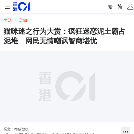
繁
|
简
生活
宠物
猫咪迷之行为大赏：疯狂迷恋泥土霸占
泥堆 网民无情嘲讽智商堪忧
撰文：
撸猫教授