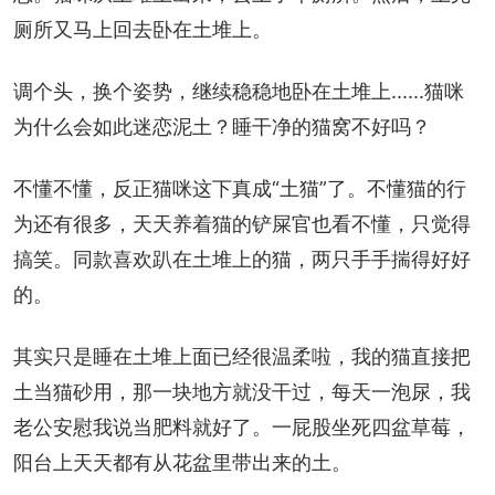
厕所又马上回去卧在土堆上。
调个头，换个姿势，继续稳稳地卧在土堆上......猫咪
为什么会如此迷恋泥土？睡干净的猫窝不好吗？
不懂不懂，反正猫咪这下真成“土猫”了。不懂猫的行
为还有很多，天天养着猫的铲屎官也看不懂，只觉得
搞笑。同款喜欢趴在土堆上的猫，两只手手揣得好好
的。
其实只是睡在土堆上面已经很温柔啦，我的猫直接把
土当猫砂用，那一块地方就没干过，每天一泡尿，我
老公安慰我说当肥料就好了。一屁股坐死四盆草莓，
阳台上天天都有从花盆里带出来的土。