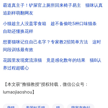
霸道真主子！铲屎官上厕所回来椅子易主 猫咪认真
追剧样萌翻网友
小猫趁主人没盖零食箱 趁不备偷吃5种口味猫条
自助还懂换花样
想要猫咪记住自己名字？专家教2招简单方法 这时
间段训练最有效
花园里发现窝流浪猫 竟是感化数年的结果 猫B认
养过程超暖心
【本文获“撸猫教授”授权转载，微信公众号：
lumaojiaoshou】
唐猫
美国短毛猫
猫
萌宠充电站