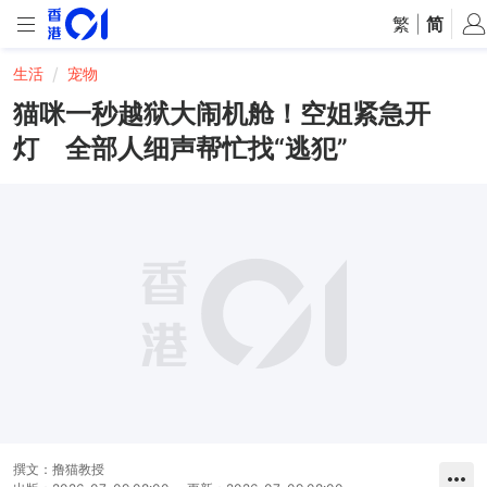
繁
|
简
生活
宠物
猫咪一秒越狱大闹机舱！空姐紧急开
灯 全部人细声帮忙找“逃犯”
撰文：
撸猫教授