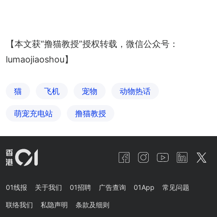
【本文获“撸猫教授”授权转载，微信公众号：
lumaojiaoshou】
猫
飞机
宠物
动物热话
萌宠充电站
撸猫教授
01线报
关于我们
01招聘
广告查询
01App
常见问题
联络我们
私隐声明
条款及细则