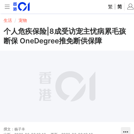
繁
|
简
生活
宠物
个人危疾保险|8成受访宠主忧病累毛孩
断保 OneDegree推免断供保障
撰文：
杨子丰