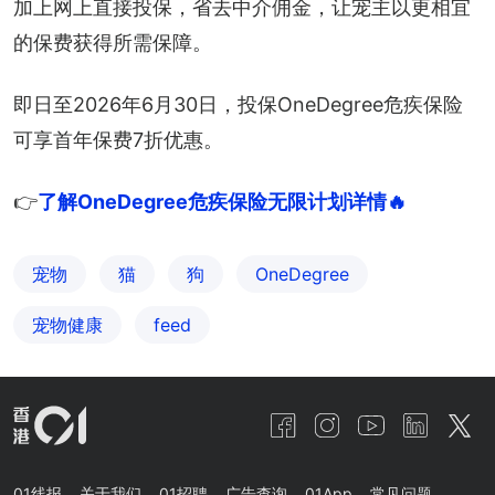
加上网上直接投保，省去中介佣金，让宠主以更相宜
的保费获得所需保障。
即日至2026年6月30日，投保OneDegree危疾保险
可享首年保费7折优惠。
👉
了解OneDegree危疾保险无限计划详情🔥
宠物
猫
狗
OneDegree
宠物健康
feed
01线报
关于我们
01招聘
广告查询
01App
常见问题