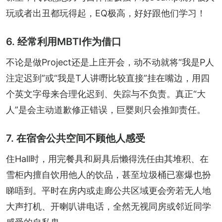
玩或者出丑都玩得起，EQ极高，好好跟他们学习！
6. 经常利用MBTI作为借口
不论是做Project还是上庄开会，动不动就将“我是P人
注定迟到”或“我是T人讲嘢比较直接”挂在嘴边，用四
个英文字母来合理化迟到、失踪与不负责。真正“大
人”是会主动道歉修正错误，巨婴则只会推卸责任。
7. 在宿舍公共空间不顾他人感受
住Hall时，用完餐具和厨具后懒得洗任由其堆积、在
雪柜内擅自饮用他人的饮品，甚至垃圾桶已塞爆也扮
睇唔到。平时在房内或走廊公共区域更会旁若无人地
大声打机、开喇叭讲电话，全然无视同房或邻近同学