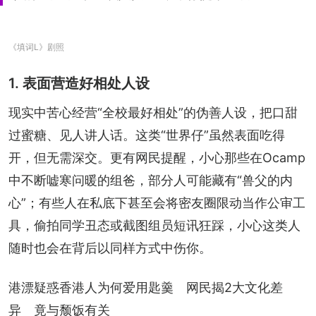
《填词L》剧照
1. 表面营造好相处人设
现实中苦心经营“全校最好相处”的伪善人设，把口甜
过蜜糖、见人讲人话。这类“世界仔”虽然表面吃得
开，但无需深交。更有网民提醒，小心那些在Ocamp
中不断嘘寒问暖的组爸，部分人可能藏有“兽父的内
心”；有些人在私底下甚至会将密友圈限动当作公审工
具，偷拍同学丑态或截图组员短讯狂踩，小心这类人
随时也会在背后以同样方式中伤你。
港漂疑惑香港人为何爱用匙羹　网民揭2大文化差
异　竟与颓饭有关