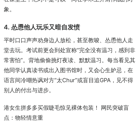
象。
4. 怂恿他人玩乐又暗自发愤
平时口口声声劝身边人放松，甚至教唆、怂恿他人走
堂去玩。考试前更会到处宣称“完全没有温习，感到非
常害怕”。背地偷偷挑灯夜读、默默温习。每当看见其
他同学认真读书或出入图书馆时，又会心生妒忌，在
语言间冷嘲热讽对方“太Chur”或盲目追GPA，见不得
别人的付出与进步。
港女生拼多多买假睫毛惊见裸体包装！ 网民突破盲
点：物轻情意重