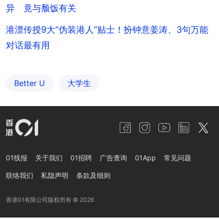
异 竟与颓饭有关
港漂传授9大“伪装港人”贴士！扮钟意姜涛、3句万能
对话最有用
Better U
大学生
01线报
关于我们
01招聘
广告查询
01App
常见问题
联络我们
私隐声明
条款及细则
香港01有限公司版权所有 ©
2026