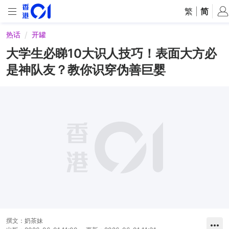
繁
|
简
热话
开罐
大学生必睇10大识人技巧！表面大方必
是神队友？教你识穿伪善巨婴
撰文：
奶茶妹