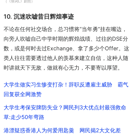
（《填词L》剧照）
10. 沉迷吹嘘昔日辉煌事迹
不论在任何社交场合，总习惯将“当年勇”挂在嘴边，
向旁人吹嘘自己中学时期的辉煌战绩、过往的DSE分
数，或是何时去过Exchange、拿了多少个Offer。这
类人往往需要透过他人的羡慕来建立自信，这种人随
时讲就天下无敌，做就有心无力，不要寄以厚望。
大学生做实习生惨变打杂！辞职反遭雇主威胁 霸气
回复获全网激赞
大学生考保安牌防失业？网民列3大优点封最强救命
草:走少50年弯路
港漂疑惑香港人为何爱用匙羹 网民揭2大文化差