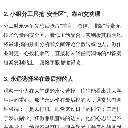
2. 小组分工只抢“安全区”、靠AI交功课
分工时永远争先恐后抢占“前言、总结、排版”等毫无
技术含量的安全区。看似主动配合，实则极其精明地
将最难搞的数据分析和文献评论全数转嫁他人。做作
业时更一心投机取巧，直接将未经任何润饰的AI答案
粗暴复制贴上，露馅字眼都懒得改。
3. 永远选择坐在最后排的人
观察一个人在大堂课的座位选择，往往能看出其大学
生活的重心。那些永远坐在最后排的人，通常只有两
种极端：一是以打机、睡觉来过日子的同学；二是忙
于发展副业、狂做兼职赚钱的达人。他们心思早已不
在课堂上，绝对不是可以一同在学术上并肩作战的对