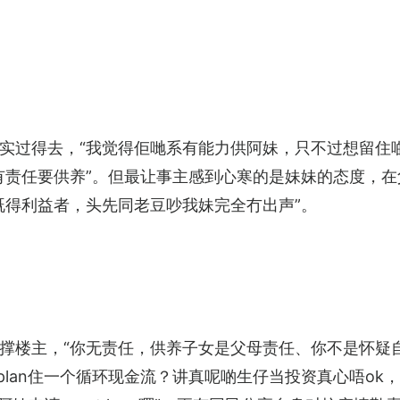
实过得去，“我觉得佢哋系有能力供阿妹，只不过想留住啲
有责任要供养”。但最让事主感到心寒的是妹妹的态度，
既得利益者，头先同老豆吵我妹完全冇出声”。
撑楼主，“你无责任，供养子女是父母责任、你不是怀疑自
plan住一个循环现金流？讲真呢啲生仔当投资真心唔ok