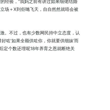
情勒索的经验，“我妈之前有讲过如果细佬结婚
立场＋X到佢哋飞天，自自然然就唔会被
感激。不过，也有少数网民持中立态度，认
讲好咗‘如果全额供咗你，你就要供细妹’而
后定个数还埋呢18年养育之恩就断绝关