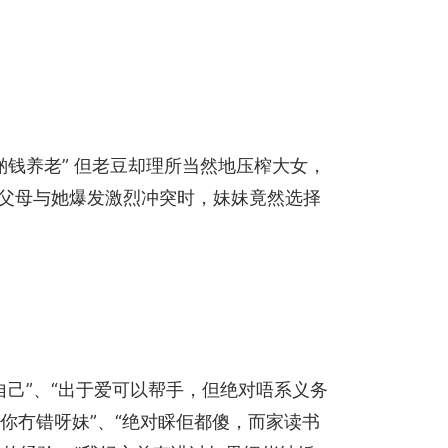
钱养老” 但老豆却理所当然地压榨大女，
在父母与她爆发激烈冲突时，妹妹竟然选择
己”、“出于爱可以帮手，但绝对唔系义务
，你冇错呀妹”、“绝对睬佢都傻，而家读书