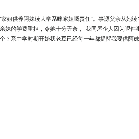
“家姐供养阿妹读大学系咪家姐嘅责任”。事源父亲从她
亲妹的学费重担，令她十分无奈，“我同屋企人因为呢件
个？系中学时期开始我老豆已经每一年都提醒我要供阿妹