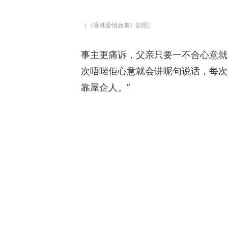
（《香港爱情故事》剧照）
事主更痛诉，父亲只要一不合心意就
次唔啱佢心意就会讲呢句说话，每次
靠屋企人。”