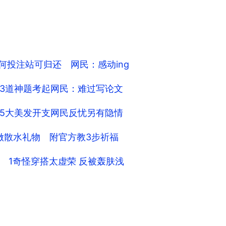
何投注站可归还 网民：感动ing
3道神题考起网民：难过写论文
5大美发开支网民反忧另有隐情
卡”做散水礼物 附官方教3步祈福
 1奇怪穿搭太虚荣 反被轰肤浅