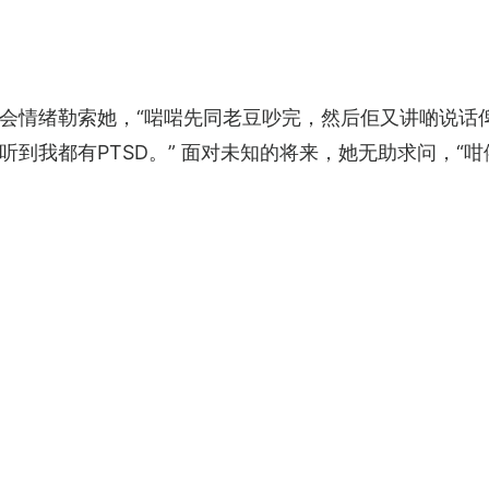
会情绪勒索她，“啱啱先同老豆吵完，然后佢又讲啲说话俾
听到我都有PTSD。” 面对未知的将来，她无助求问，“