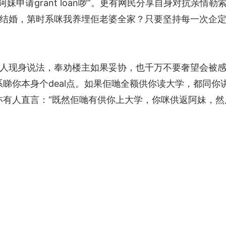
未叫阿妹申请grant loan啰”。更有网民分享自身对抗亲
结婚，第时系咪我养埋佢老婆全家？只要坚持每一次企定
人现身说法，奉劝楼主如果妥协，也千万不要奢望会被
睇你本身个deal点。如果佢哋全额供你读大学，都同你
亦有人直言：“既然佢哋有供你上大学，你咪供返阿妹，然