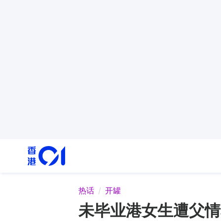
热话
开罐
未毕业港女生遭父情