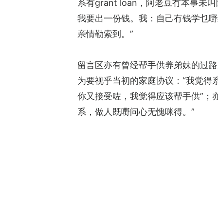
系有grant loan，阿老豆冇本事
我要出一份钱。我：自己冇钱学乜嘢
亲情勒索到。”
留言区亦有曾经帮手供养弟妹的过路
为要视乎当初的家庭协议：“我觉得系
你又接受咗，我觉得应该帮手供”；
系，做人既嘢问心无愧咪得。”