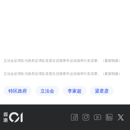
立法会足球队与政府足球队首度在启德青年运动场举行友谊赛。（夏家朗摄）
立法会足球队与政府足球队首度在启德青年运动场举行友谊赛。（夏家朗摄）
特区政府
立法会
李家超
梁君彦