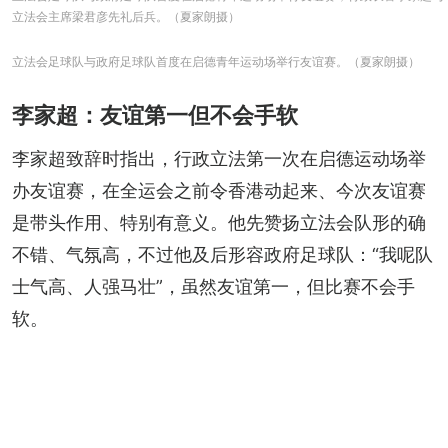
立法会主席梁君彦先礼后兵。（夏家朗摄）
立法会足球队与政府足球队首度在启德青年运动场举行友谊赛。（夏家朗摄）
李家超：友谊第一但不会手软
李家超致辞时指出，行政立法第一次在启德运动场举
办友谊赛，在全运会之前令香港动起来、今次友谊赛
是带头作用、特别有意义。他先赞扬立法会队形的确
不错、气氛高，不过他及后形容政府足球队：“我呢队
士气高、人强马壮”，虽然友谊第一，但比赛不会手
软。