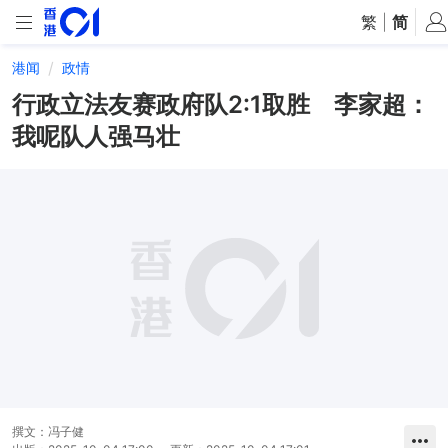
繁
|
简
港闻
政情
行政立法友赛政府队2:1取胜 李家超：
我呢队人强马壮
撰文：
冯子健