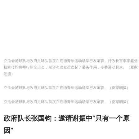
立法会足球队与政府足球队首度在启德青年运动场举行友谊赛。行政长官李家超借
机宣传即将举行的全运会，形容今次友谊次起了带头作用，令香港动起来。（夏家
朗摄）
立法会足球队与政府足球队首度在启德青年运动场举行友谊赛。（夏家朗摄）
立法会足球队与政府足球队首度在启德青年运动场举行友谊赛。（夏家朗摄）
政府队长张国钧：邀请谢振中“只有一个原
因”