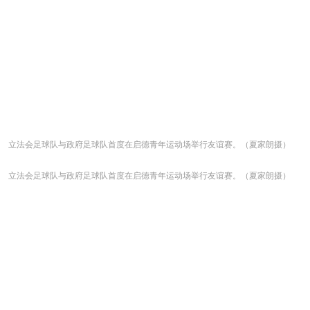
立法会足球队与政府足球队首度在启德青年运动场举行友谊赛。（夏家朗摄）
立法会足球队与政府足球队首度在启德青年运动场举行友谊赛。（夏家朗摄）