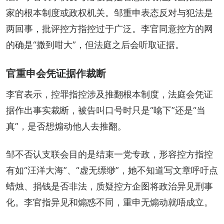
家的根本制度或政权机关。邹重申表态反对与犯法是
两回事，批评控方指控过于广泛。李官同意控方的网
的确是“撒到咁大”，但法庭之后会听取证据。
官重申会凭证据作裁断
李官表示，控罪指控涉及推翻根本制度，法庭会凭证
据作出事实裁断，被告叫口号时只是“噏下”还是“当
真”，是否想煽动他人去推翻。
邹不否认支联会目的是结束一党专政，形容控方指控
有如“汪洋大海”、“虚无缥缈”，她不知道写文章呼吁点
蜡烛、捐钱是否非法，质疑控方企图将政治异见刑事
化。李官指异见和煽惑不同，重申无煽动就唔成立。