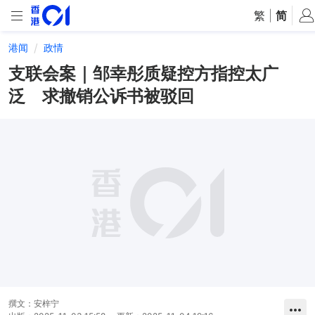
繁
|
简
港闻
政情
支联会案｜邹幸彤质疑控方指控太广
泛 求撤销公诉书被驳回
撰文：
安梓宁