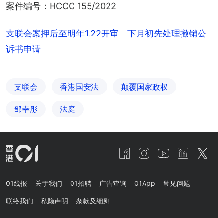
案件编号：HCCC 155/2022
支联会案押后至明年1.22开审 下月初先处理撤销公
诉书申请
支联会
香港国安法
颠覆国家政权
邹幸彤
法庭
01线报
关于我们
01招聘
广告查询
01App
常见问题
联络我们
私隐声明
条款及细则