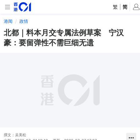
繁
|
简
港闻
政情
北都｜料本月交专属法例草案 宁汉
豪：要留弹性不需巨细无遗
撰文：
吴美松