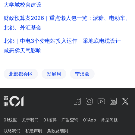
大学城校舍建设
财政预算案2026｜重点懒人包一览：派糖、电动车、
北都、外汇基金
北都｜中电3个变电站投入运作 采地底电缆设计
减恶劣天气影响
北部都会区
发展局
宁汉豪
01线报
关于我们
01招聘
广告查询
01App
常见问题
联络我们
私隐声明
条款及细则