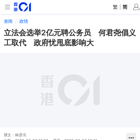
繁
|
简
港闻
政情
立法会选举2亿元聘公务员 何君尧倡义
工取代 政府忧甩底影响大
撰文：
林彦汛