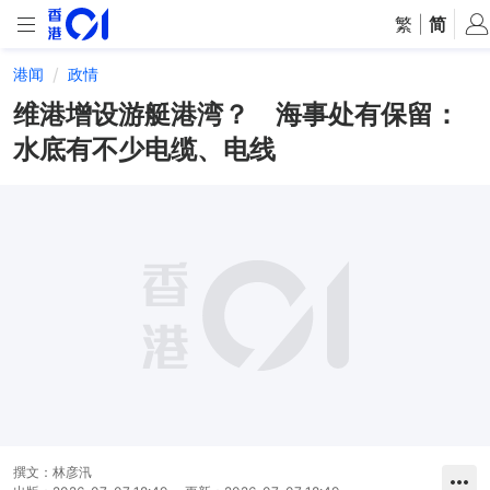
繁
|
简
港闻
政情
维港增设游艇港湾？ 海事处有保留：
水底有不少电缆、电线
撰文：
林彦汛