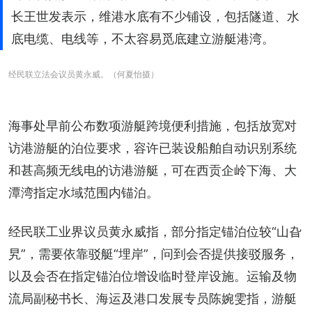
长王世发表示，维港水底有不少铺设，包括隧道、水
底电缆、电线等，不太容易觅底建立游艇港湾。
经民联立法会议员黄永威。（何夏怡摄）
海事处早前公布数项游艇跨境便利措施，包括放宽对
访港游艇的泊位要求，容许已装设船舶自动识别系统
和甚高频无线电的访港游艇，可在西贡企岭下海、大
潭湾指定水域范围内锚泊。
经民联工业界议员黄永威指，部分指定锚泊位较“山旮
旯”，需要依靠驳艇“埋岸”，问到会否提供接驳服务，
以及会否在指定锚泊位增设临时登岸设施。运输及物
流局副秘书长、海运及港口发展专员陈婉雯指，游艇