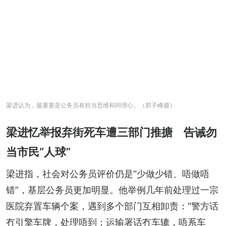
梁进认为，最重要是公务员有担当思维和同理心。（郑子峰摄）
梁进忆举报弃街死车遭三部门推搪 告诫勿
当市民“人球”
梁进指，社会对公务员评价仍是“少做少错、唔做唔
错”，基层公务员更加明显。他举例几年前处理过一宗
医院弃置车辆个案，遇到多个部门互相卸责：“警方话
冇引擎车牌，处理唔到；运输署话冇车辘，唔系车