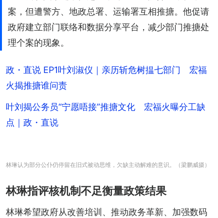
案，但遭警方、地政总署、运输署互相推搪。他促请
政府建立部门联络和数据分享平台，减少部门推搪处
理个案的现象。
政・直说 EP1叶刘淑仪｜亲历斩危树揾七部门 宏福
火揭推搪谁问责
叶刘揭公务员“宁愿唔接”推搪文化 宏福火曝分工缺
点｜政・直说
林琳认为部分公仆仍停留在旧式被动思维，欠缺主动解难的意识。（梁鹏威摄）
林琳指评核机制不足衡量政策结果
林琳希望政府从改善培训、推动政务革新、加强数码