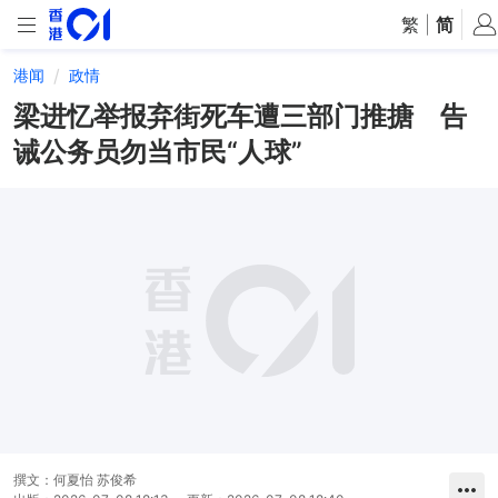
繁
|
简
港闻
政情
梁进忆举报弃街死车遭三部门推搪 告
诫公务员勿当市民“人球”
撰文：
何夏怡 苏俊希