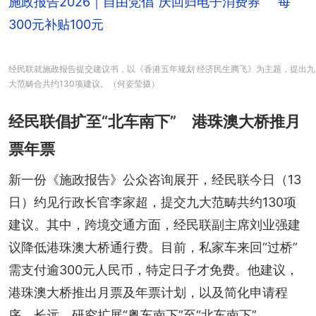
施政报告2026｜自由党倡“庆回归电子消费券” 每
300元补贴100元
经民联就施政报告提交建议书，以《香港五年规划 经济民生腾飞》为主题，提出九
大范畴合共约130项建议。（何姿莹摄）
经民联倡扩至“北车南下” 港珠澳大桥推月
票年票
新一份《施政报告》公众咨询展开，经民联今日（13
日）约见行政长官李家超，提交九大范畴共约130项
建议。其中，跨境交通方面，经民联副主席刘业强建
议降低港珠澳大桥通行费。目前，私家车来回“过桥”
需支付逾300元人民币，特定日子才免费。他建议，
港珠澳大桥推出月票及年票计划，以及简化申请程
序。长远，研究扩展“粤车南下”至“北车南下”。