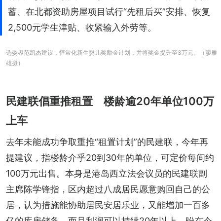
蓄、在北都资助房屋项目试行“先租后买”安排、恢复
2,500元学生津贴、收紧输入外劳等。
选委界范凯杰建议，恒常化新生婴儿奖励金计划，并将奖金提升至3万元。（廖雁
雄摄）
民建联倡重推租置 楼龄逾20年单位100万
上车
去年未能成功争取重推“租置计划”的民建联，今年再
提建议，指楼龄介乎20到30年的单位，可定价每间约
100万元出售。本身是港岛西立法会议员的民建联副
主席陈学锋指，区内超过八成居民愿意购回自己的公
居，认为措施能协助居民安居乐业，又能增加一百多
亿的库房储备，而且利润可以持续20年以上，昐在今