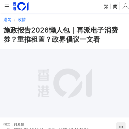
繁
|
简
港闻
政情
施政报告2026懒人包｜再派电子消费
券？重推租置？政界倡议一文看
撰文：
何夏怡