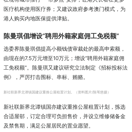
医疗机构使用医疗券；又建议政府参考澳门模式，为
港人购买内地医保提供津贴。
陈曼琪倡增设“聘用外籍家庭佣工免税额”
选委界陈曼琪倡提高小额钱债审裁处的最高申索额，
由现在的7.5万元增至10万元；增设“聘用外籍家庭佣
工免税额”。陈曼琪又建议研究立法制定《招标投标法
例》，严厉打击围标、串标、贿赂。
新社联新界北谭镇国建议重推公屋租置计划。（资料图片/陈苇慈摄）
新社联新界北谭镇国亦建议重推公屋租置计划，拣选
合适屋邨，订定合理可负担售价，并设立维修储备金
及禁售期，满足公屋居民的置业愿望。