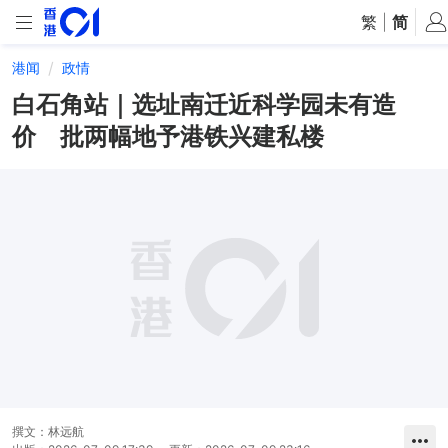
繁
|
简
港闻
政情
白石角站｜选址南迁近科学园未有造
价 批两幅地予港铁兴建私楼
撰文：
林远航