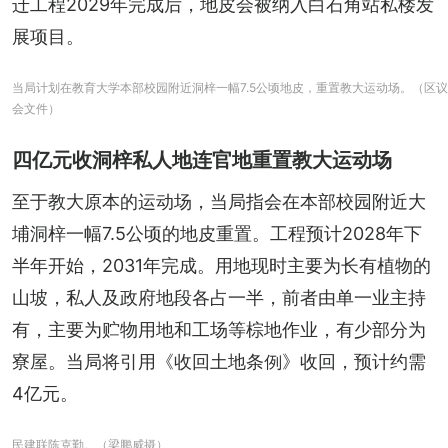
迁工程2029年完成后，地皮会被纳入白石角站私楼发
展项目。
当局计划在教育大学本部校园附近洞梓一幅7.5公顷地皮，重置教大运动场。（区议
会文件）
四亿元收洞梓私人地连官地重置教大运动场
至于教大原本的运动场，当局指会在本部校园附近大
埔洞梓一幅7.5公顷的地皮重置。工程预计2028年下
半年开始，2031年完成。用地现时主要为长有植物的
山坡，私人及政府地段各占一半，前者由单一业主持
有，主要为贮物用地和工场等棕地作业，有少部分为
寮屋。当局将引用《收回土地条例》收回，预计约需
4亿元。
民建联陈克勤。（梁鹏威摄）