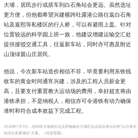
大埔，居民步行或搭车到白石角站会更远。虽然选址
更方便，但他都希望兴建横跨吐露港公路往返白石角
站及嘉熙等私楼区的行人桥，可以有避雨上盖。针对
位置较远的科学园上班一族，他建议增建运输交汇处
提供接驳交通工具，往返新车站，同时亦可惠及附近
山顶绿茵山庄居民。
他说，今次新车站造价相信不菲，毕竟要利用东铁线
收车的黄金时间通宵兴建，涉及的工程人员薪金更
高，且要支付重置教大运动场的费用，幸好超支将由
港铁承担，不是纳税人，相信亦可令港铁有动力确保
准时和符合成本效益下完成工程。
2026年7月7日，经民联大埔南区议员罗晓枫在大埔区议会回应将出炉的“白石角车
站综合发展项目”方案。（何姿莹摄）