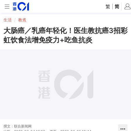
繁
|
简
生活
教煮
大肠癌／乳癌年轻化！医生教抗癌3招彩
虹饮食法增免疫力+吃鱼抗炎
撰文：
联合新闻网