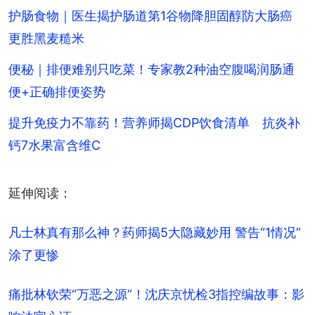
护肠食物｜医生揭护肠道第1谷物降胆固醇防大肠癌
更胜黑麦糙米
便秘｜排便难别只吃菜！专家教2种油空腹喝润肠通
便+正确排便姿势
提升免疫力不靠药！营养师揭CDP饮食清单 抗炎补
钙7水果富含维C
延伸阅读：
凡士林真有那么神？药师揭5大隐藏妙用 警告“1情况”
涂了更惨
痛批林钦荣“万恶之源”！沈庆京忧检3指控编故事：影