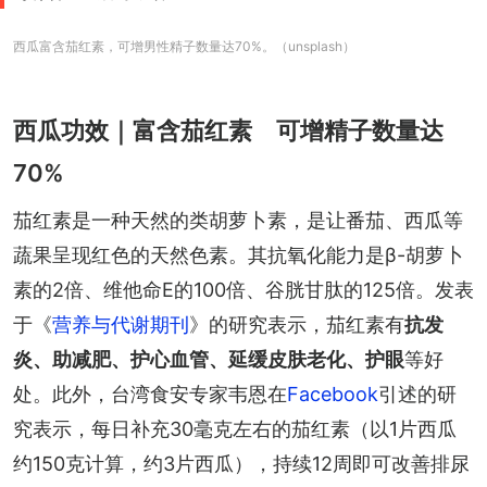
西瓜富含茄红素，可增男性精子数量达70%。（unsplash）
西瓜功效｜富含茄红素 可增精子数量达
70%
茄红素是一种天然的类胡萝卜素，是让番茄、西瓜等
蔬果呈现红色的天然色素。其抗氧化能力是β-胡萝卜
素的2倍、维他命E的100倍、谷胱甘肽的125倍。发表
于《
营养与代谢期刊
》的研究表示，茄红素有
抗发
炎、助减肥、护心血管、延缓皮肤老化、护眼
等好
处。此外，台湾食安专家韦恩在
Facebook
引述的研
究表示，每日补充30毫克左右的茄红素（以1片西瓜
约150克计算，约3片西瓜），持续12周即可改善排尿