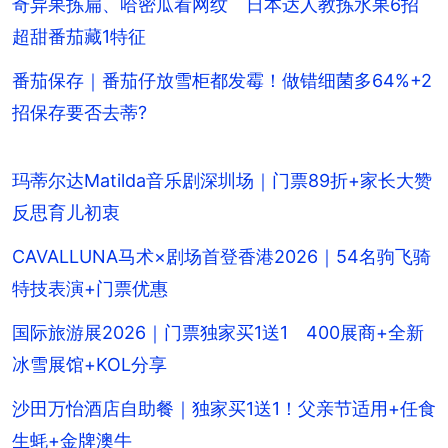
奇异果拣扁、哈密瓜看网纹 日本达人教拣水果6招
超甜番茄藏1特征
番茄保存｜番茄仔放雪柜都发霉！做错细菌多64%+2
招保存要否去蒂?
玛蒂尔达Matilda音乐剧深圳场｜门票89折+家长大赞
反思育儿初衷
CAVALLUNA马术×剧场首登香港2026｜54名驹飞骑
特技表演+门票优惠
国际旅游展2026｜门票独家买1送1 400展商+全新
冰雪展馆+KOL分享
沙田万怡酒店自助餐｜独家买1送1！父亲节适用+任食
生蚝+金牌澳牛