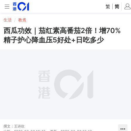
繁
|
简
生活
教煮
西瓜功效｜茄红素高番茄2倍！增70%
精子护心降血压5好处+日吃多少
撰文：
王诗欣