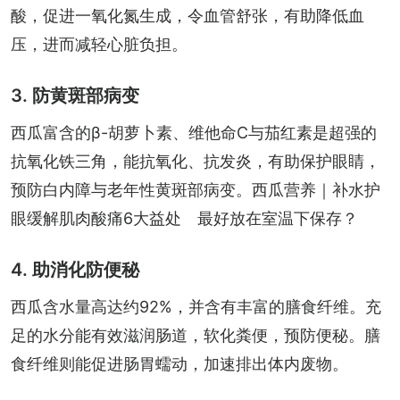
酸，促进一氧化氮生成，令血管舒张，有助降低血
压，进而减轻心脏负担。
3. 防黄斑部病变
西瓜富含的β-胡萝卜素、维他命C与茄红素是超强的
抗氧化铁三角，能抗氧化、抗发炎，有助保护眼睛，
预防白内障与老年性黄斑部病变。
西瓜营养｜补水护
眼缓解肌肉酸痛6大益处　最好放在室温下保存？
4. 助消化防便秘
西瓜含水量高达约92%，并含有丰富的膳食纤维。充
足的水分能有效滋润肠道，软化粪便，预防便秘。膳
食纤维则能促进肠胃蠕动，加速排出体内废物。