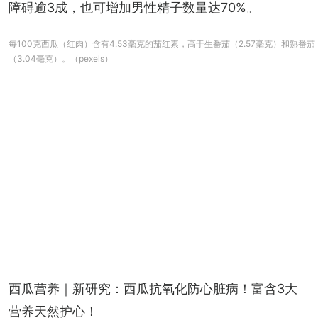
障碍逾3成，也可增加男性精子数量达70%。
每100克西瓜（红肉）含有4.53毫克的茄红素，高于生番茄（2.57毫克）和熟番茄
（3.04毫克）。（pexels）
西瓜营养｜新研究：西瓜抗氧化防心脏病！富含3大
营养天然护心！