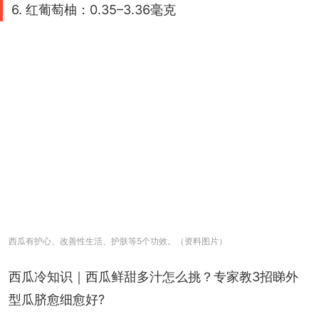
6. 红葡萄柚：0.35–3.36毫克
西瓜有护心、改善性生活、护肤等5个功效。（资料图片）
西瓜冷知识｜西瓜鲜甜多汁怎么挑？专家教3招睇外
型瓜脐愈细愈好?