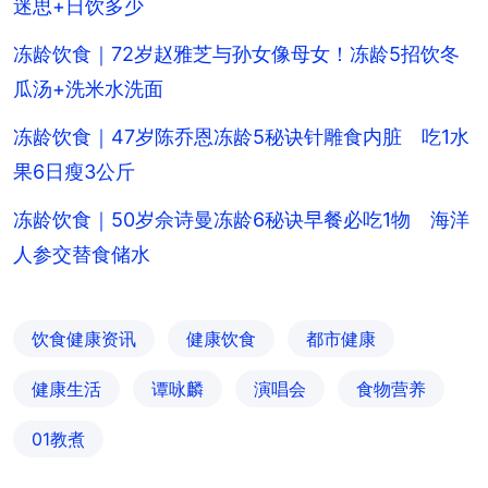
迷思+日饮多少
冻龄饮食｜72岁赵雅芝与孙女像母女！冻龄5招饮冬
瓜汤+洗米水洗面
冻龄饮食｜47岁陈乔恩冻龄5秘诀针雕食内脏 吃1水
果6日瘦3公斤
冻龄饮食｜50岁佘诗曼冻龄6秘诀早餐必吃1物 海洋
人参交替食储水
饮食健康资讯
健康饮食
都市健康
健康生活
谭咏麟
演唱会
食物营养
01教煮