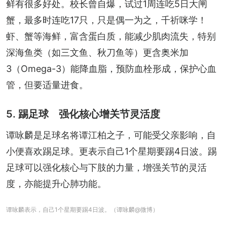
鲜有很多好处。校长曾自爆，试过1周连吃5日大闸
蟹，最多时连吃17只，只是偶一为之，千祈咪学！
虾、蟹等海鲜，富含蛋白质，能减少肌肉流失，特别
深海鱼类（如三文鱼、秋刀鱼等）更含奥米加
3（Omega-3）能降血脂，预防血栓形成，保护心血
管，但要适量进食。
5. 踢足球 强化核心增关节灵活度
谭咏麟是足球名将谭江柏之子，可能受父亲影响，自
小便喜欢踢足球。更表示自己1个星期要踢4日波。踢
足球可以强化核心与下肢的力量，增强关节的灵活
度，亦能提升心肺功能。
谭咏麟表示，自己1个星期要踢4日波。（谭咏麟@微博）