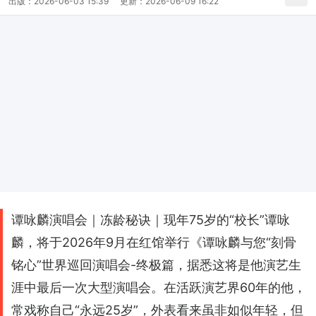
出版：
2026-06-03 15:39
更新：
2026-06-09 16:22
谭咏麟演唱会｜冻龄秘诀｜现年75岁的“校长”谭咏
麟，将于2026年9月在红馆举行《谭咏麟与您“刻骨
铭心”世界巡回演唱会-终极篇，据悉这将是他演艺生
涯中最后一次大型演唱会。在活跃演艺界60年的他，
常戏称自己“永远25岁”，外表看来虽非如似年轻，但