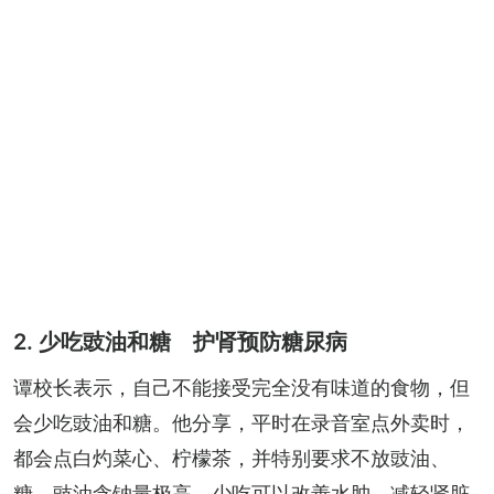
2. 少吃豉油和糖 护肾预防糖尿病
谭校长表示，自己不能接受完全没有味道的食物，但
会少吃豉油和糖。他分享，平时在录音室点外卖时，
都会点白灼菜心、柠檬茶，并特别要求不放豉油、
糖。豉油含钠量极高，少吃可以改善水肿、减轻肾脏