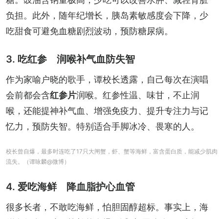
负担。此外，随年纪增长，胰岛素敏感度会下降，少
吃甜食可避免血糖剧烈波动，预防糖尿病。
3. 吃红参 润喉补气血防失智
作为家喻户晓的歌手，谭校长透露，自己每次在演唱
会前都会含
红参片
润喉。红参性温、味甘，不止润
喉，还能提神补气血、增强免疫力、提升专注力与记
忆力，预防失智。特别适合手脚冰冷、畏寒的人。
校长曾自爆，最多时连吃了17只大闸蟹，虾、蟹等海鲜，富含蛋白质，能减少肌肉
流失。（谭咏麟@微博）
4. 爱吃海鲜 降血脂护心血管
很多长者，不敢吃海鲜，怕胆固醇超标。事实上，海