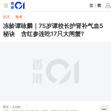
繁
|
简
生活
教煮
冻龄谭咏麟｜75岁谭校长护肾补气血5
秘诀 含红参连吃17只大闸蟹?
撰文：
王诗欣