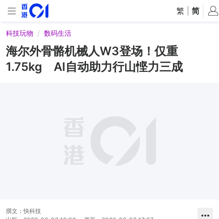
繁
|
简
科技玩物
数码生活
海尔外骨骼机械人W3登场！仅重
1.75kg AI自动助力行山悭力三成
撰文：
快科技