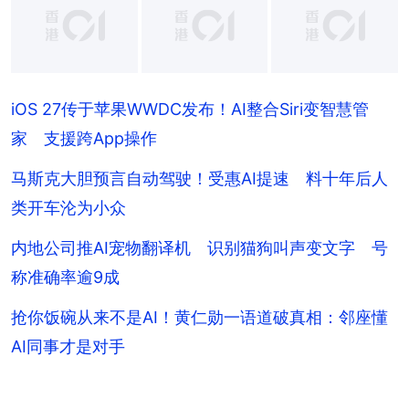
+
4
iOS 27传于苹果WWDC发布！AI整合Siri变智慧管
家 支援跨App操作
马斯克大胆预言自动驾驶！受惠AI提速 料十年后人
类开车沦为小众
内地公司推AI宠物翻译机 识别猫狗叫声变文字 号
称准确率逾9成
抢你饭碗从来不是AI！黄仁勋一语道破真相：邻座懂
AI同事才是对手