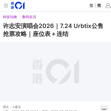
繁
|
简
科技玩物
数码生活
许志安演唱会2026｜7.24 Urbtix公售
抢票攻略｜座位表＋连结
撰文：
小露宝