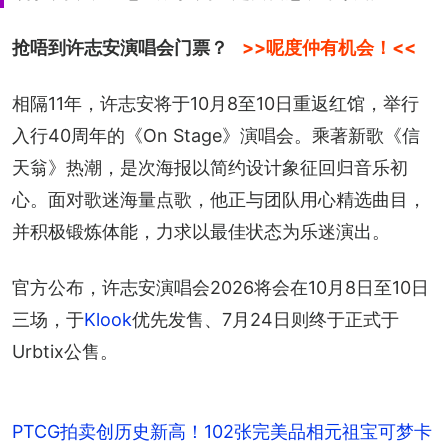
抢唔到许志安演唱会门票？ 
>>呢度仲有机会！<<
相隔11年，许志安将于10月8至10日重返红馆，举行
入行40周年的《On Stage》演唱会。乘著新歌《信
天翁》热潮，是次海报以简约设计象征回归音乐初
心。面对歌迷海量点歌，他正与团队用心精选曲目，
并积极锻炼体能，力求以最佳状态为乐迷演出。
官方公布，许志安演唱会2026将会在10月8日至10日
三场，于
Klook
优先发售、7月24日则终于正式于
Urbtix公售。
PTCG拍卖创历史新高！102张完美品相元祖宝可梦卡