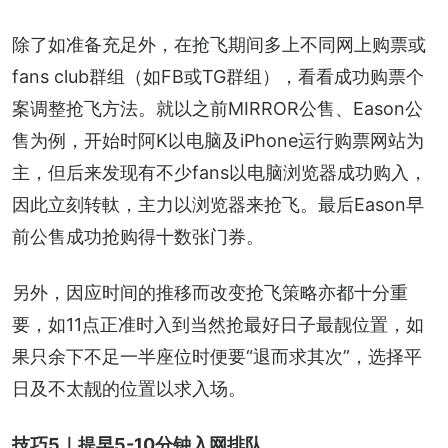
除了如准备充足外，在抢飞期间多上不同网上购票或
fans club群组（如FB或TG群组），看看成功购票个
案调整抢飞方法。就以之前MIRROR公售、Eason公
售为例，开始时阿K以电脑及iPhone运行购票网站为
主，但后来发现有不少fans以电脑浏览器成功购入，
因此立刻转軚，主力以浏览器来抢飞。最后Eason早
前公售成功抢购得十数张门券。
另外，因应时间的推移而改变抢飞策略亦都十分重
要，如11点正准时入到当然抢最好日子最靓位置，如
果只余下不足一半座位时便要“退而求其次”，选择平
日及不太靓的位置以求入场。
技巧5｜提早5-10分钟入网排队