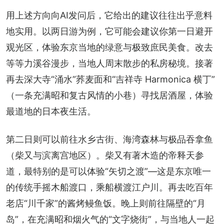
用上述方向向AI发问后，它给出的建议往往出乎意料
地实用。以两日游为例，它可能会建议你第一日避开
观光区，体验东京当地的绿意与极致庶民美食。改去
等等力溪谷漫步，当地人周末散步的私房秘境。接著
再去深大寺“涌水”荞麦面和“吉祥寺 Harmonica 横丁”
（一条充满昭和复古风情的小巷）寻找居酒屋，体验
最道地的日本夜生活。
第二日则可以前往水乡古街、海湾森林与极品吞拿鱼
（柴又与滨离宫地区）。柴又有著木造的帝释天参
道，最特别的是可以体验“矢切之渡”—这是东京唯一
的传统手摇木船渡口，乘船横渡江户川。再去吃百年
老店“川千家”的酱烤鳗鱼饭。晚上则前往隔壁的“月
岛”，在充满昭和烟火气的“文字烧街”，与当地人一起