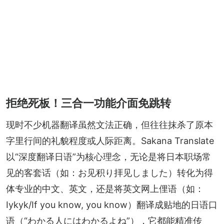
拒绝死板！三合一功能介面免跳转
现时不少机器翻译虽然文法正确，但往往抹杀了原本
字里行间的礼貌程度或人际距离。Sakana Translate
以“深度翻译日语”为核心理念，无论是将日本职场常
见的客套话（如：お见积り拝见しました）转化为得
体专业的中文、英文，还是将英文网上俚语（如：
Iykyk/If you know, you know）翻译成贴地的日语口
语（“わかる人にはわかるよね”），它都能精准传