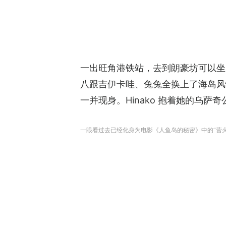
一出旺角港铁站，去到朗豪坊可以坐
八跟吉伊卡哇、兔兔全换上了海岛风
一并现身。Hinako 抱着她的乌
一眼看过去已经化身为电影《人鱼岛的秘密》中的“营火