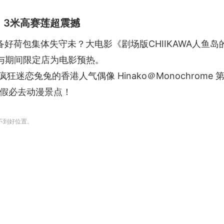
！3米高赛莲超震撼
 粉丝准备好荷包集体失守未？大电影《剧场版CHIIKAWA
览与期间限定店为电影预热。
拉着疯狂迷恋兔兔的香港人气偶像 Hinako＠Monochro
暑假必去动漫景点！
抢不到好位置。