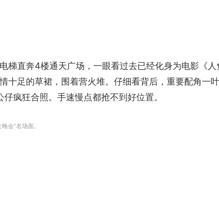
电梯直奔4楼通天广场，一眼看过去已经化身为电影《人鱼
情十足的草裙，围着营火堆。仔细看背后，重要配角一
萨奇公仔疯狂合照。手速慢点都抢不到好位置。
晚会”名场面。