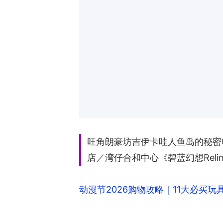
旺角朗豪坊吉伊卡哇人鱼岛的秘密电影快
店／湾仔合和中心《碧蓝幻想Rel
动漫节2026购物攻略｜11大必买玩具推