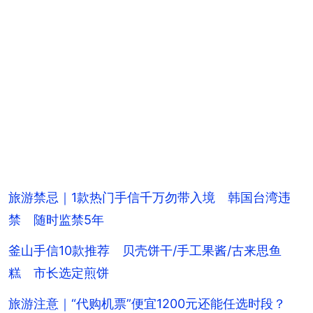
旅游禁忌｜1款热门手信千万勿带入境 韩国台湾违
禁 随时监禁5年
釜山手信10款推荐 贝壳饼干/手工果酱/古来思鱼
糕 市长选定煎饼
旅游注意｜“代购机票”便宜1200元还能任选时段？