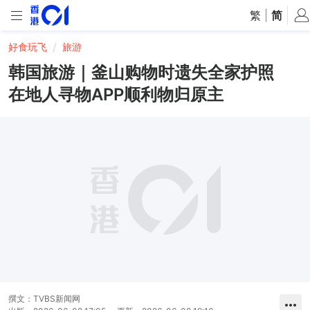
繁
|
简
好食玩飞
旅游
韩国旅游｜釜山购物时遗失全家护照
在地人寻物APP顺利物归原主
撰文：
TVBS新闻网