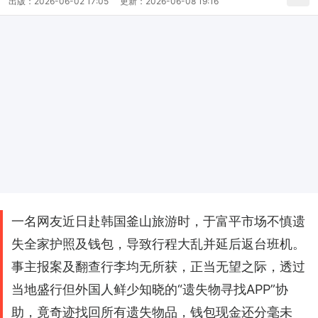
出版：
2026-06-02 17:05
更新：
2026-06-08 19:16
一名网友近日赴韩国釜山旅游时，于富平市场不慎遗
失全家护照及钱包，导致行程大乱并延后返台班机。
事主报案及翻查行李均无所获，正当无望之际，透过
当地盛行但外国人鲜少知晓的“遗失物寻找APP”协
助，竟奇迹找回所有遗失物品，钱包现金还分毫未