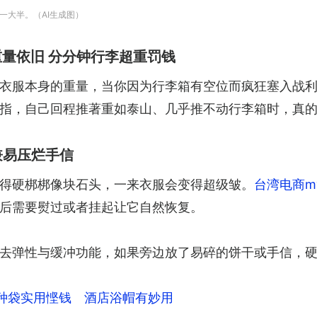
一大半。（AI生成图）
量依旧 分分钟行李超重罚钱
衣服本身的重量，当你因为行李箱有空位而疯狂塞入战
指，自己回程推著重如泰山、几乎推不动行李箱时，真
兼易压烂手信
得硬梆梆像块石头，一来衣服会变得超级皱。
台湾电商my
后需要熨过或者挂起让它自然恢复。
去弹性与缓冲功能，如果旁边放了易碎的饼干或手信，
种袋实用悭钱 酒店浴帽有妙用