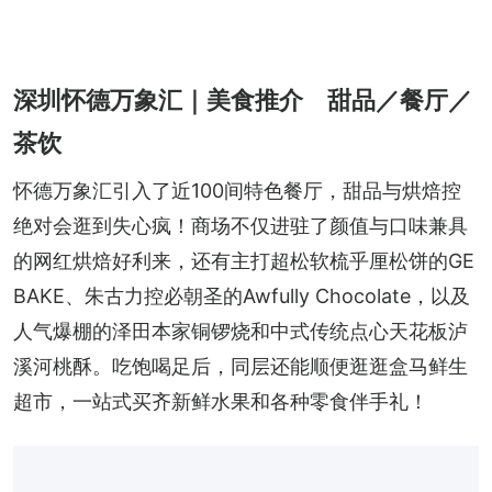
深圳怀德万象汇｜美食推介 甜品／餐厅／
茶饮
怀德万象汇引入了近100间特色餐厅，甜品与烘焙控
绝对会逛到失心疯！商场不仅进驻了颜值与口味兼具
的网红烘焙好利来，还有主打超松软梳乎厘松饼的GE 
BAKE、朱古力控必朝圣的Awfully Chocolate，以及
人气爆棚的泽田本家铜锣烧和中式传统点心天花板泸
溪河桃酥。吃饱喝足后，同层还能顺便逛逛盒马鲜生
超市，一站式买齐新鲜水果和各种零食伴手礼！