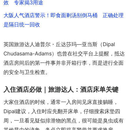
效 专家揭3用途
大阪人气酒店警示！即食面剩汤别倒马桶 正确处理
是隔日统一回收
英国旅游达人迪普尔・丘达莎玛—亚当斯（Dipal 
Chudasama-Adams）也曾在社交平台上提醒，抵达
酒店房间后的第一件事并非开箱行李，而是进行全面
的安全与卫生检查。
入住酒店必做｜旅游达人：酒店床单关键
大家住酒店的时候，通常一入房间见床直接躺睡，
Dipal建议，入住时应先翻开床单，仔细搜索床垫四
周，一旦看见疑似排泄物的黑点，很可能是臭虫或有
其他昆虫的迹象，务必立即提高警觉并要求换房。