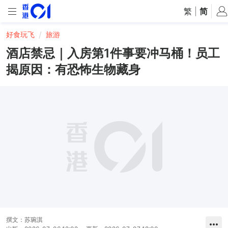
繁
|
简
好食玩飞
旅游
酒店禁忌｜入房第1件事要冲马桶！员工
揭原因：有恐怖生物藏身
撰文：
苏琬淇