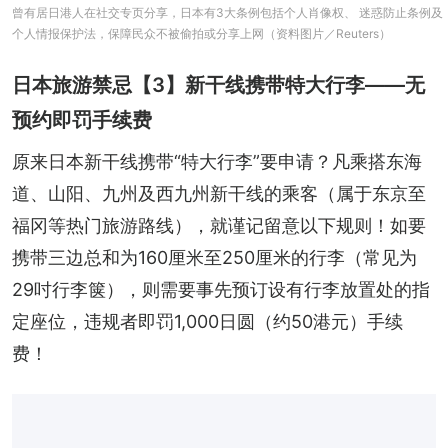
曾有居日港人在社交专页分享，日本有3大条例包括个人肖像权、 迷惑防止条例及
个人情报保护法，保障民众不被偷拍或分享上网（资料图片／Reuters）
日本旅游禁忌【3】新干线携带特大行李——无
预约即罚手续费
原来日本新干线携带“特大行李”要申请？凡乘搭东海
道、山阳、九州及西九州新干线的乘客（属于东京至
福冈等热门旅游路线），就谨记留意以下规则！如要
携带三边总和为160厘米至250厘米的行李（常见为
29吋行李箧），则需要事先预订设有行李放置处的指
定座位，违规者即罚1,000日圆（约50港元）手续
费！