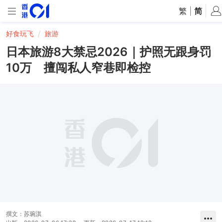
繁
|
简
好食玩飞
旅游
日本旅游8大禁忌2026｜护照无跟身罚
10万 擅闯私人窄巷即检控
撰文：
苏琬淇