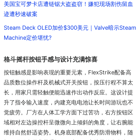
美国宝可梦卡店遭链锯大盗盗窃！嫌犯现场割伤留血
迹遭秒速破案
Steam Deck OLED加价$300美元｜Valve暗示Steam
Machine定价堪忧?
格斗摇杆按钮手感与设计充满惊喜
按钮触感是影响表现的重要元素，FlexStrike配备高
品质数位操作杆及机械式开关按钮，按压行程不算太
长，用家只需轻触便能迅速作出动作反应。这设计提
升了指令输入速度，内建充电电池让长时间游玩也不
觉疲劳。厂方在人体工学方面下过苦功，右方按钮区
域相对左边操控杆呈微微向上倾斜的角度，让右腕能
维持自然舒适姿势。机身底部配备优秀防滑物料，随