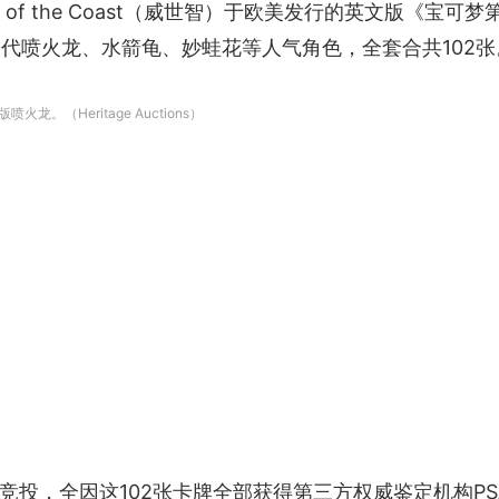
of the Coast（威世智）于欧美发行的英文版《宝可梦第1版基
含初代喷火龙、水箭龟、妙蛙花等人气角色，全套合共102张
版喷火龙。（Heritage Auctions）
，全因这102张卡牌全部获得第三方权威鉴定机构PSA的最高