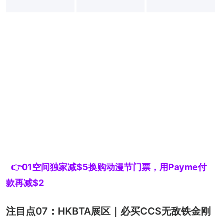
+
3
👉01空间独家减$5换购动漫节门票，用Payme付
款再减$2
注目点07：HKBTA展区｜必买CCS无敌铁金刚