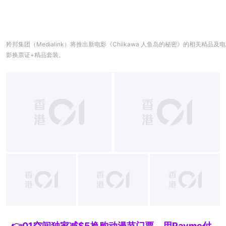
羚邦集团（Medialink）将推出新电影《Chiikawa 人鱼岛的秘密》的相关精品及电
影换票证+精品套装。
+
5
👉01空间独家减$5换购动漫节门票，用Payme付