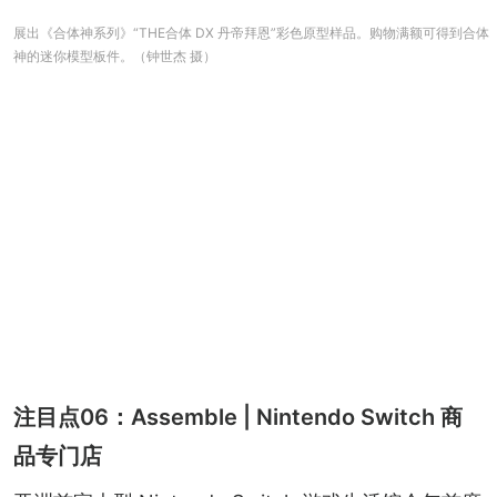
展出《合体神系列》“THE合体 DX 丹帝拜恩”彩色原型样品。购物满额可得到合体
神的迷你模型板件。（钟世杰 摄）
注目点06：Assemble | Nintendo Switch 商
品专门店