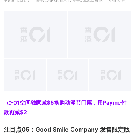
第 5 届“港漫动力”，将于ACGHK内展出 17 个全新本地漫画 IP。（钟世杰 摄）
👉01空间独家减$5换购动漫节门票，用Payme付
款再减$2
注目点05：Good Smile Company 发售限定版