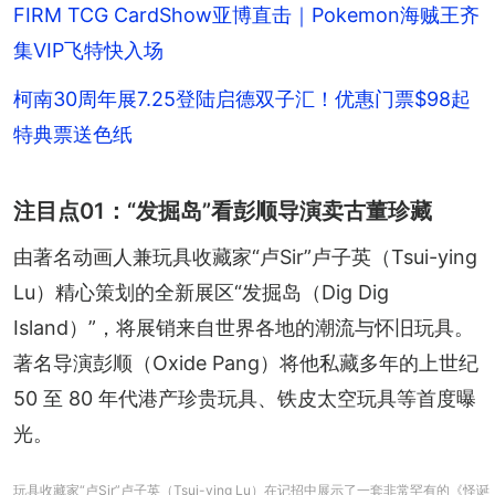
FIRM TCG CardShow亚博直击｜Pokemon海贼王齐
集VIP飞特快入场
柯南30周年展7.25登陆启德双子汇！优惠门票$98起
特典票送色纸
注目点01：“发掘岛”看彭顺导演卖古董珍藏
由著名动画人兼玩具收藏家“卢Sir”卢子英（Tsui-ying 
Lu）精心策划的全新展区“发掘岛（Dig Dig 
Island）”，将展销来自世界各地的潮流与怀旧玩具。
著名导演彭顺（Oxide Pang）将他私藏多年的上世纪 
50 至 80 年代港产珍贵玩具、铁皮太空玩具等首度曝
光。
玩具收藏家“卢Sir”卢子英（Tsui-ying Lu）在记招中展示了一套非常罕有的《怪诞