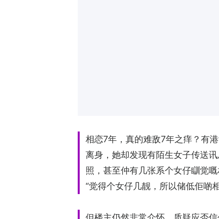
相恋7年，真的难敌7年之痒？有
离身，她却发现有陌生女子传送讯
照，甚至仲有几张系个女仔瞓觉嘅
“觉得个女仔几靓，所以储低佢啲相
但楼主仍然非常介怀，质疑应否信