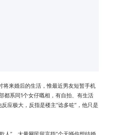
讨将来婚后的生活，惟最近男友短暂手机
部都系同1个女仔嘅相，有自拍、有生活
反应极大，反指是楼主“谂多咗”，他只是
欺人”。大量网民留言指“个天喺你想结婚