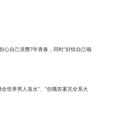
担心自己浪费7年青春，同时“好惊自己喺
晒全世界男人落水”、“佢嘅答案完全系大