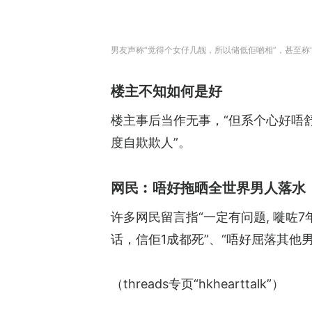
男友声称“觉得个女仔几靓，所以储低佢啲相”，甚至称
楼主不知如何是好
楼主事后当作无事，“但系个心好唔
度自欺欺人”。
网民︰唔好拖晒全世界男人落水
许多网民留言指“一定有问题, 嘥咗
话，信佢1成都死”、“唔好屈落其他
（threads专页“hkhearttalk”）