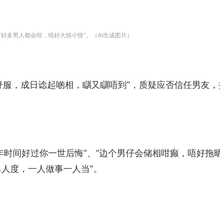
“好多男人都会咁，唔好大惊小怪”。（AI生成图片）
舒服，成日谂起啲相，瞓又瞓唔到”，质疑应否信任男友，
7年时间好过你一世后悔”、“边个男仔会储相咁癫，唔好拖
男人度，一人做事一人当”。