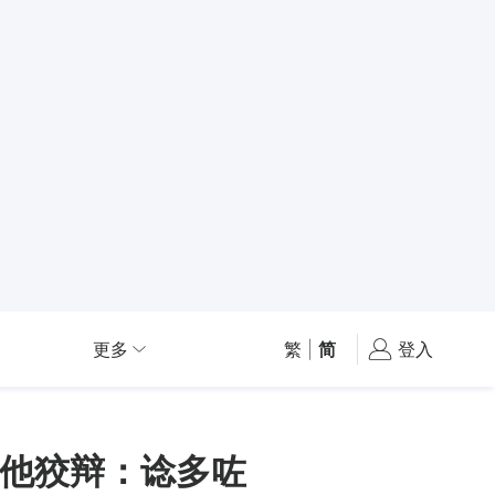
更多
繁
|
简
登入
他狡辩：谂多咗