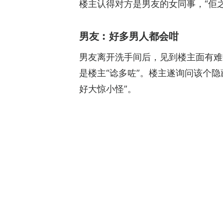
楼主认得对方是男友的女同事，“佢
男友︰好多男人都会咁
男友离开洗手间后，见到楼主面有难
是楼主“谂多咗”。楼主遂询问该个
好大惊小怪”。