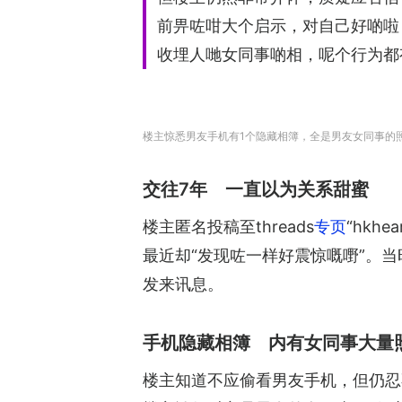
前畀咗咁大个启示，对自己好啲啦
收埋人哋女同事啲相，呢个行为都
楼主惊悉男友手机有1个隐藏相簿，全是男友女同事的照
交往7年 一直以为关系甜蜜
楼主匿名投稿至threads
专页
“hkh
最近却“发现咗一样好震惊嘅嘢”。当
发来讯息。
手机隐藏相簿 内有女同事大量
楼主知道不应偷看男友手机，但仍忍