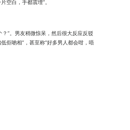
一片空白，手都震埋”。
个？”。男友稍微惊呆，然后很大反应反驳
低佢啲相”，甚至称“好多男人都会咁，唔