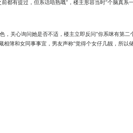
之前都有提过，但系话唔熟嘅”，楼主形容当时“个脑真系
色，关心询问她是否不适，楼主立即反问“你系咪有第二
隐藏相簿和女同事事宜，男友声称“觉得个女仔几靓，所以储