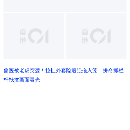
兽医被老虎突袭！拉扯外套险遭强拖入笼 拼命抓栏
杆抵抗画面曝光