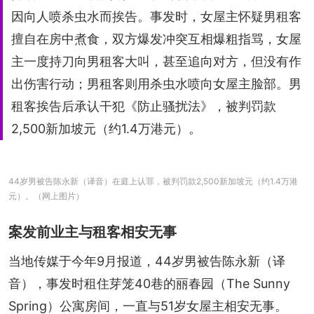
因向人喷杀虫水而挨告。事发时，女屋主怀疑男租客
擅自在房中煮食，双方爆发冲突互相爆粗指骂，女屋
主一度持刀向男租客大叫，甚至追向对方，但没有作
出伤害行动；男租客则用杀虫水喷向女屋主脸部。男
租客挨告后承认干犯《防止骚扰法》，被判罚款
2,500新加坡元（约1.4万港元）。
44岁男被告陈永新（译音）在庭上认罪，被判罚款2,500新加坡元（约1.4万港
元）。（网上图片）
案发前业主与租客相安无事
当地传媒于今年9月报道，44岁男被告陈永新（译
音），事发时租住芽笼40巷的丽春园（The Sunny 
Spring）公寓房间，一直与51岁女屋主相安无事。