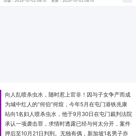
出版：
2025-10-02 08:10
更新：
2025-10-02 08:10
向人乱喷杀虫水，随时惹上官非！因与子女争产而成
为城中红人的“何伯”何煊，今年5月在屯门港铁兆康
站向1名妇人喷杀虫水，他于9月30日在屯门裁判法院
承认一项袭击罪，求情时透露已经与何太分开，案件
押后至10月21日判刑。无独有偶，新加坡1名男子亦