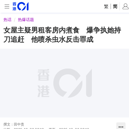
繁
|
简
热话
热爆话题
女屋主疑男租客房内煮食 爆争执她持
刀追赶 他喷杀虫水反击罪成
撰文：
田中贵