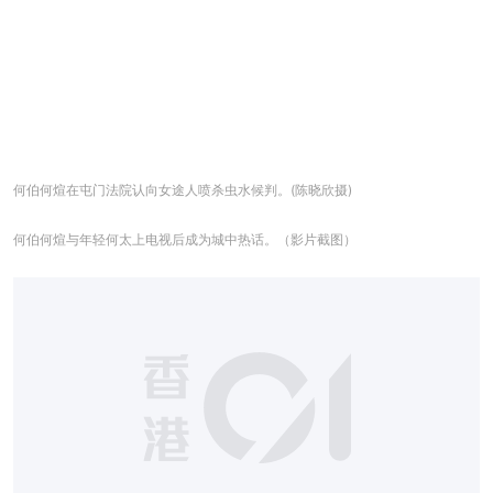
何伯何煊在屯门法院认向女途人喷杀虫水候判。(陈晓欣摄)
何伯何煊与年轻何太上电视后成为城中热话。（影片截图）