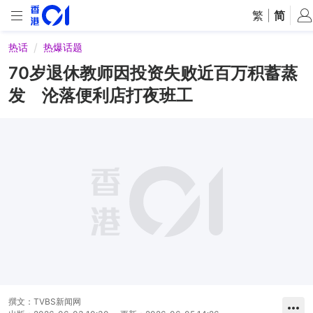
繁
|
简
热话
热爆话题
70岁退休教师因投资失败近百万积蓄蒸
发 沦落便利店打夜班工
撰文：
TVBS新闻网