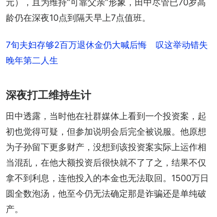
元），且为维持“可靠父亲”形象，田中尽管已70岁高
龄仍在深夜10点到隔天早上7点值班。
7旬夫妇存够2百万退休金仍大喊后悔 叹这举动错失
晚年第二人生
深夜打工维持生计
田中透露，当时他在社群媒体上看到一个投资案，起
初也觉得可疑，但参加说明会后完全被说服。他原想
为子孙留下更多财产，没想到该投资案实际上运作相
当混乱，在他大额投资后很快就不了了之，结果不仅
拿不到利息，连他投入的本金也无法取回。1500万日
圆全数泡汤，他至今仍无法确定那是诈骗还是单纯破
产。