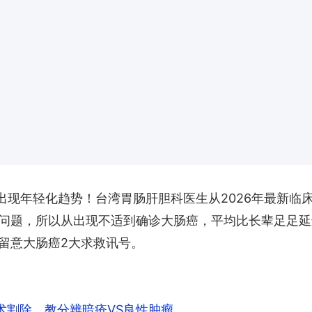
已出现年轻化趋势！台湾胃肠肝胆科医生从2026年最新
问题，所以从出现不适到确诊大肠癌，平均比长辈足足延迟
留意大肠癌2大求救讯号。
术割除 教分辨暗疮VS良性肿瘤