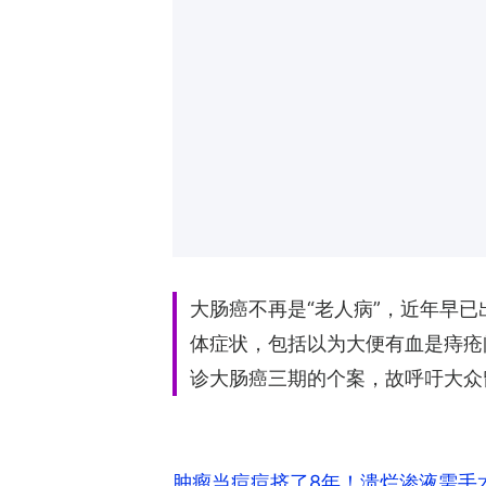
大肠癌不再是“老人病”，近年早
体症状，包括以为大便有血是痔疮
诊大肠癌三期的个案，故呼吁大众
肿瘤当痘痘挤了8年！溃烂渗液需手