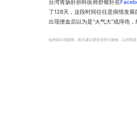
台湾胃肠肝胆科医师舒敬轩在
Faceb
了128天，这段时间往往是病情发
出现便血后以为是“火气大”或痔疮
如持续出现腹痛，医生建议要安排照大肠镜，以排除是