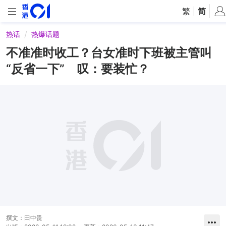
繁
|
简
热话
热爆话题
不准准时收工？台女准时下班被主管叫
“反省一下” 叹：要装忙？
撰文：
田中贵