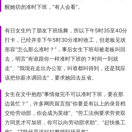
醒她切勿准时下班，“有人会看”。
有日女生约了朋友下班练舞，所以下午5时35至40分
打卡，已经并非下午5时30分准时收工，但老板见状
形容“怎么那么准时？”，事后女生下班却被老板叫回
去，明言“有谁跟你一样准时下班的？时间一到就
走”、“我现在走出办公室，叫谁都叫得到，还是我应
该把你薪水调回去”，要求她回去反省。
女生在文中抱怨“事情做完不可以准时下班，要在那
边装忙？”，许多网民留言指“你要是有以上的录音档
交给劳动部，你会成为英雄”、“劳工法例要求劳资双
方同意才可加班，你可以向劳动部求助”、“赶快换工
作”、“Z世代是该好好整顿职场风气”。