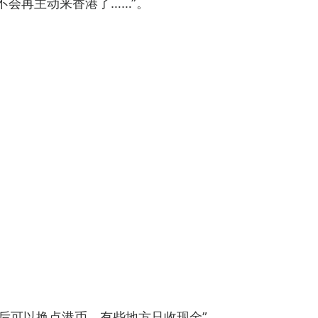
不会再主动来香港了……”。
地后可以换点港币，有些地方只收现金”、