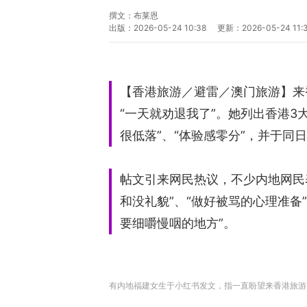
撰文：
布莱恩
出版：
2026-05-24 10:38
更新：
2026-05-24 11:
【香港旅游／避雷／澳门旅游】来
“一天就劝退我了”。她列出香港3
很低落”、“体验感零分”，并于同
帖文引来网民热议，不少内地网民
和没礼貌”、“做好被骂的心理准备
要细嚼慢咽的地方”。
有内地福建女生于小红书发文，指一直盼望来香港旅游