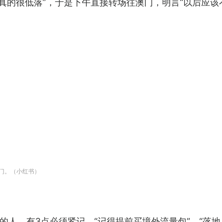
真的很低落”，于是下午直接转场往澳门，明言“以后应该
门。（小红书）
的人，有3点必须紧记，“记得提前买境外流量包”、“落